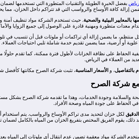
رياض
بفضل الخبرة الطويلة والتقنيات المتطورة التي تستخدمها لضمان
من إزالة كافة الأوساخ والرواسب التي قد تتراكم داخل الخزان، مما ي
مها بالمعايير البيئية والصحية
. حيث تستخدم الشركة مواد تنظيف آمنة وغ
ام معدات متطورة ومهنية قادرة على الوصول إلى جميع الزوايا والأماكن ا
منتظم، ما يضمن إزالة أي تراكمات أو ملوثات قبل أن تتسبب في تلوث
علوية أو أرضية، مما يضمن تقديم خدمة شاملة تلبي احتياجات العملاء.
ية الحفاظ على نظافة الخزانات لأطول فترة ممكنة، كما تقدم حلولًا م
عديد من العملاء في الرياض.
ام بالتفاصيل
، و
الأسعار المناسبة
، تثبت شركة الصرح مكانتها كأفضل شر
 مع شركة الصرح
 الصحة والسلامة وجودة الخدمات، وهذا ما تقدمه شركة الصرح بشكل مست
 الحفاظ على جودة المياه وصحة الأفراد.
الدقيق
لكل خزان لتحديد مدى تراكم الأوساخ والرواسب. يتم استخدام 
د ذلك، يقوم الفريق المختص بتفريغ الخزان من المياه بالكامل لضمان ت
خدم الشركة مواد معقمة تضمن عدم انتقال أي ملوثات إلى المياه بعد ع