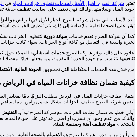
تعتبر
شركة الصرح الخيار الأمثل لخدمات تنظيف خزانات المياه
في
ال
جودة المياه وسلامتها، ولذلك فهي تعتمد على أساليب تنظيف حديثة تض
أحد الأسباب التي تجعل شركة الصرح الخيار الأول في الرياض هو
التزا
تؤثر على الصحة العامة. بالإضافة إلى ذلك، يتم تنظيف الخزانات باستخد
كما أن شركة الصرح تقدم خدمات
صيانة دورية
لتنظيف الخزانات بشكل 
بخبرة واسعة في التعامل مع كافة أنواع الخزانات، سواء كانت خزانات 
علاوة على ذلك، توفر شركة الصرح
خدمات استشارية
للعملاء حول كيف
تنافسية
تتناسب مع جودة الخدمة المقدمة، مما يجعلها خيارًا مفضلًا لل
من خلال هذه الخدمات المتكاملة التي تجمع بين
الجودة العالية
،
الاهتم
كيفية ضمان نظافة خزانات المياه في الرياض
ضمان نظافة خزانات المياه في الرياض يتطلب التزامًا تامًا بمعايير
تضمن شركة الصرح تنظيف الخزانات بشكل شامل وآمن، مما يساهم في
أولى خطوات ضمان نظافة الخزانات مع شركة الصرح تبدأ بـ
التفتيش 
والتأكد من عدم وجود أي تسرب أو أضرار قد تؤثر على جودة المياه. بع
باستخدام
مواد تنظيف آمنة وصديقة للبيئة
.
من أبرز مزايا خدمة شركة الصرح هو
الاهتمام بالصحة العامة
، حيث تست