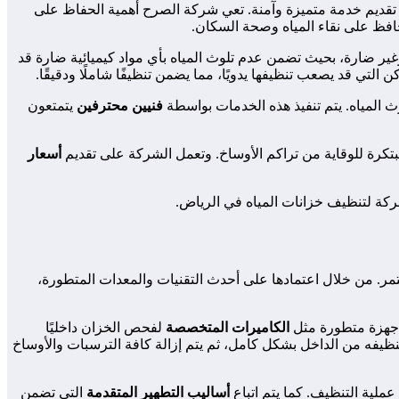
 تقديم خدمة متميزة وآمنة. تعي شركة الصرح أهمية الحفاظ على
حافظ على نقاء المياه وصحة السكان.
ير ضارة، بحيث تضمن عدم تلوث المياه بأي مواد كيميائية ضارة قد
لتي قد يصعب تنظيفها يدويًا، مما يضمن تنظيفًا شاملًا ودقيقًا.
 المياه. يتم تنفيذ هذه الخدمات بواسطة
فنيين محترفين
يتمتعون
بتكرة للوقاية من تراكم الأوساخ. وتعمل الشركة على تقديم
أسعار
كة لتنظيف خزانات المياه في الرياض.
مر. من خلال اعتمادها على أحدث التقنيات والمعدات المتطورة،
أجهزة متطورة مثل
الكاميرات المتخصصة
لفحص الخزان داخليًا
نظيفه من الداخل بشكل كامل، ثم يتم إزالة كافة الترسبات والأوساخ
ملية التنظيف. كما يتم اتباع
أساليب التطهير المتقدمة
التي تضمن