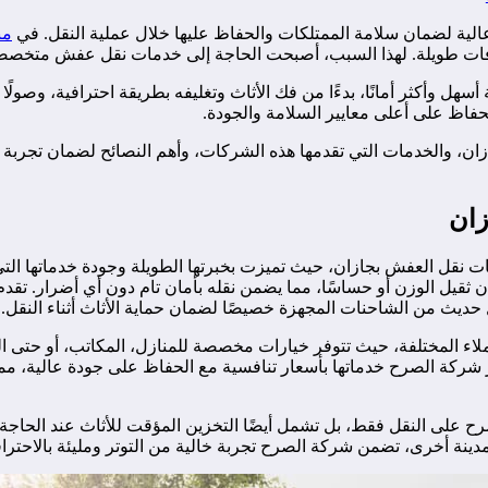
 عالية لضمان سلامة الممتلكات والحفاظ عليها خلال عملية النقل. في
من
مسافات طويلة. لهذا السبب، أصبحت الحاجة إلى خدمات نقل عفش متخصص
سهل وأكثر أمانًا، بدءًا من فك الأثاث وتغليفه بطريقة احترافية، وصولً
فاظ على أعلى معايير السلامة والجودة.
 والخدمات التي تقدمها هذه الشركات، وأهم النصائح لضمان تجربة نقل
زان
ل العفش بجازان، حيث تميزت بخبرتها الطويلة وجودة خدماتها التي جع
ن ثقيل الوزن أو حساسًا، مما يضمن نقله بأمان تام دون أي أضرار.
ل حديث من الشاحنات المجهزة خصيصًا لضمان حماية الأثاث أثناء النقل.
اء المختلفة، حيث تتوفر خيارات مخصصة للمنازل، المكاتب، أو حتى الش
 شركة الصرح خدماتها بأسعار تنافسية مع الحفاظ على جودة عالية، مما ي
صرح على النقل فقط، بل تشمل أيضًا التخزين المؤقت للأثاث عند الحا
دينة أخرى، تضمن شركة الصرح تجربة خالية من التوتر ومليئة بالاحترا