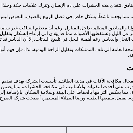
ق. تتغذى هذه الحشرات على دم الإنسان وتترك علامات حكة وجلدًا ملتهب
ة، مما يجعله ناشطًا بشكل خاص في فصل الربيع والصيف. البعوض ليس 
وايا والمناطق المظلمة داخل المنازل. رغم أن معظم العناكب غير سام
ر في الليل وتستقطبها الأضواء، مما قد يؤدي إلى إزعاج السكان وتقليل 
النحل والدبابير. رغم أهمية النحل في تلقيح النباتات، إلا أن الدبابي
 العامة إلى تلف الممتلكات وتقليل الراحة اليومية. لذا، فإن فهم أ
ة.
ت
ي مجال مكافحة الآفات في مدينة الطائف. تأسست الشركة بهدف تقديم ح
 على أحدث التقنيات والأساليب في مكافحة الحشرات، مما يضمن تقديم
ة، مما يعكس التزامها بالحفاظ على البيئة وسلامة السكان. بالإضاف
ية. بفضل سمعتها الطيبة ورضا العملاء المستمر، أصبحت شركة الصرح خي