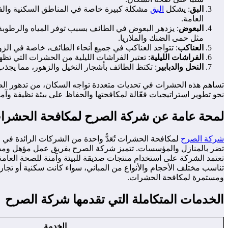
البق
: يشكل
البق
مشكلة كبيرة خاصة في المناطق السكنية والفناد
العامة.
البعوض
: يزدهر البعوض في الطائف بسبب توفر المياه والرطوب
مثل حمى الضنك والملاريا.
العناكب
: تتواجد العناكب في جميع أنحاء الطائف، خاصة في الز
الفراشات الليلية
: تعتبر الفراشات الليلية من الحشرات التي تظه
النحل والدبابير
: تكتظ الطائف بأشجار النخيل والزهور، مما يجذب 
تساهم هذه الحشرات في تحديات متعددة تواجه السكان، من تدهور الصحة
نحو تطوير استراتيجيات فعّالة لمكافحتها والحفاظ على بيئة نظيفة وآمن
لمحة عامة عن شركة الصرح لمكافحة الحشرا
شركة الصرح
لمكافحة الحشرات تُعَدُّ واحدة من الشركات الرائدة ف
تضر بالمنازل والمؤسسات. تتميز شركة الصرح بفريق عمل مؤهل ومدرب
تعتمد الشركة على استخدام منتجات صديقة للبيئة وآمنة للصحة العام
تناسب مختلف الأحجام والأنواع من المباني، سواء كانت سكنية أو تجار
ومستمرة لمكافحة الحشرات.
الخدمات المتكاملة التي تقدمها شركة الصرح
الخدمة